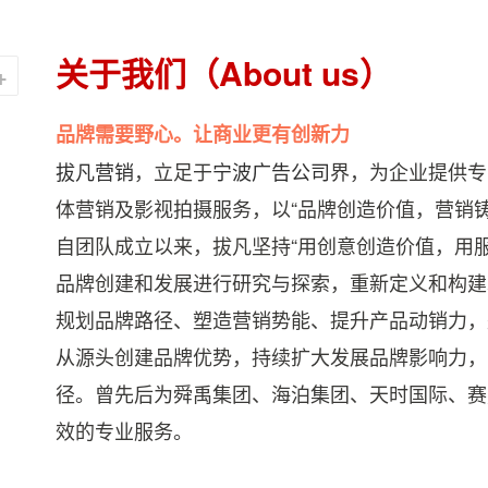
，过五关，斩
仁如刘玄德，只有仁义的
勇如赵子龙
有信义才能令人
军队才能受到百姓的拥
阿斗。勇武
关于我们（About us）
队内部团结一
护，拥有好的名誉。也就
者胜，将勇
致。
是所谓的“得到了天命”
生势，所谓
品牌需要野心。让商业更有创新力
拔凡营销
，立足于
宁波广告公司
界，为企业提供专
体营销及影视拍摄服务，以“品牌创造价值，营销
自团队成立以来，拔凡坚持“用创意创造价值，用
品牌创建和发展进行研究与探索，重新定义和构建
规划品牌路径、塑造营销势能、提升产品动销力，
从源头创建品牌优势，持续扩大发展品牌影响力，
径。曾先后为舜禹集团、海泊集团、天时国际、赛
效的专业服务。