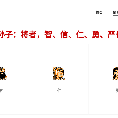
首页
简
孙子：将者，智、信、仁、勇、严
信
仁