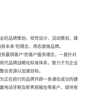
，万军丛中救
严如曹孟德，自撰兵书严
，狭路相逢勇
治军。 只有严格要求才能
则兵强，勇能
军纪严整，队伍的作战能
兵之势也。
力才能真正提升。
业的品牌策划、视觉设计、活动策划、媒
铸就未来”的理念，用态度做品牌。
服务赢得客户”的客户服务理念，一直针对
现代品牌战略化标准体系，致力于为企业
整合资源以加速目标。
为正在前行的品牌开辟一条通往成功的捷
嘉电动牙刷及新秀丽箱包等客户，提供有