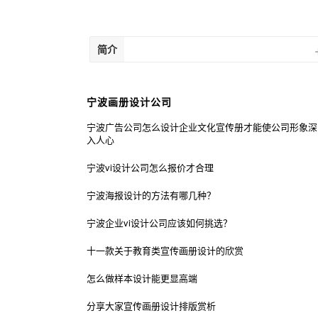
智如诸葛亮，雄韬伟略，
信如关云长
运筹帷幄。智谋、谋略，
六将。 只
将而无谋，兵之大忌。
信服，使军
简介
宁波画册设计公司
宁波广告公司怎么设计企业文化宣传册才能使公司形象深
入人心
宁波vi设计公司怎么报价才合理
宁波海报设计的方法有哪几种？
宁波企业vi设计公司应该如何挑选？
十一款关于教育类宣传画册设计的欣赏
怎么做样本设计能更显高端
分享大家宣传画册设计排版赏析