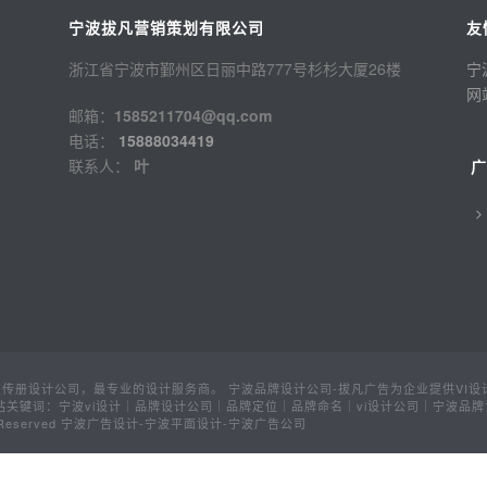
宁波拔凡营销策划有限公司
友
浙江省宁波市鄞州区日丽中路777号杉杉大厦26楼
宁
网
邮箱：
1585211704@qq.com
电话：
15888034419
联系人：
叶
册设计公司，最专业的设计服务商。 宁波品牌设计公司-拔凡广告为企业提供VI设计
关键词：宁波vi设计｜品牌设计公司｜品牌定位｜品牌命名｜vi设计公司｜宁波品牌
Rights Reserved 宁波广告设计-宁波平面设计-宁波广告公司