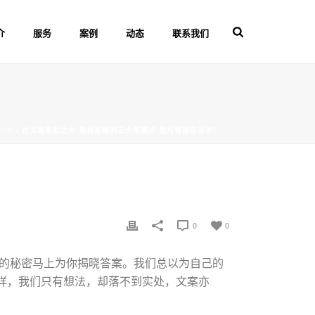
介
服务
案例
动态
联系我们
公司
/ 在文案策划之中 最易忽略的三大落脚点 拔凡营销告诉你！
0
0
的秘密马上为你揭晓答案。我们总以为自己的
样，我们只有想法，却落不到实处，文案亦