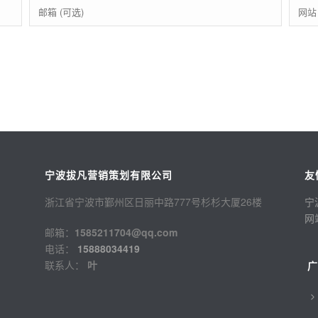
宁波拔凡营销策划有限公司
友
浙江省宁波市鄞州区日丽中路777号杉杉大厦26楼
宁
网
邮箱：
1585211704@qq.com
电话：
15888034419
联系人：
叶